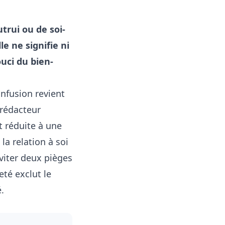
utrui ou de soi-
e ne signifie ni
ouci du bien-
onfusion revient
 rédacteur
t réduite à une
la relation à soi
viter deux pièges
eté exclut le
.