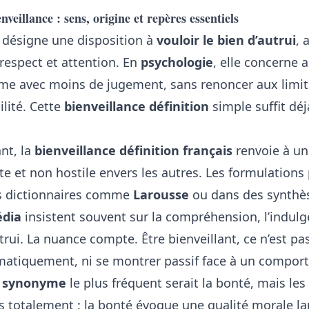
enveillance : sens, origine et repères essentiels
désigne une disposition à
vouloir le bien d’autrui
, 
espect et attention. En
psychologie
, elle concerne 
ême avec moins de jugement, sans renoncer aux limites
ilité. Cette
bienveillance définition
simple suffit déj
nt, la
bienveillance définition français
renvoie à un
te et non hostile envers les autres. Les formulations
es dictionnaires comme
Larousse
ou dans des synthès
édia
insistent souvent sur la compréhension, l’indulg
trui. La nuance compte. Être bienveillant, ce n’est pa
matiquement, ni se montrer passif face à un comport
e synonyme
le plus fréquent serait la bonté, mais le
s totalement : la bonté évoque une qualité morale lar