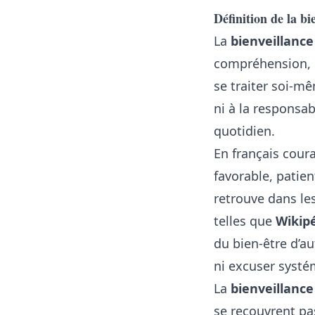
Définition de la bi
La
bienveillance
compréhension, r
se traiter soi-m
ni à la responsab
quotidien.
En français coura
favorable, patien
retrouve dans l
telles que
Wikip
du bien-être d’au
ni excuser systé
La
bienveillanc
se recouvrent pa