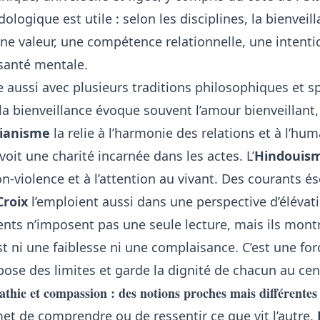
ogique est utile : selon les disciplines, la bienveil
e valeur, une compétence relationnelle, une intent
santé mentale.
 aussi avec plusieurs traditions philosophiques et sp
 la bienveillance évoque souvent l’amour bienveillant
ianisme
la relie à l’harmonie des relations et à l’hu
voit une charité incarnée dans les actes. L’
Hindouis
on-violence et à l’attention au vivant. Des courants é
Croix
l’emploient aussi dans une perspective d’élévati
ts n’imposent pas une seule lecture, mais ils montr
st ni une faiblesse ni une complaisance. C’est une for
pose des limites et garde la dignité de chacun au cen
athie et compassion : des notions proches mais différentes
t de comprendre ou de ressentir ce que vit l’autre.