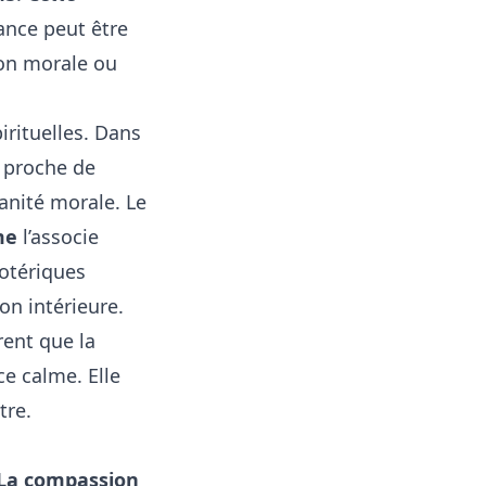
lance peut être
ion morale ou
irituelles. Dans
, proche de
manité morale. Le
me
l’associe
sotériques
on intérieure.
ent que la
ce calme. Elle
tre.
La compassion