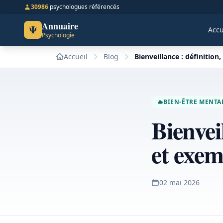
30986
psychologues référencés
Annuaire
Ψ
Accu
Psychologie
Accueil
Blog
Bienveillance : définitio
BIEN-ÊTRE MENTA
Bienvei
et exem
02 mai 2026