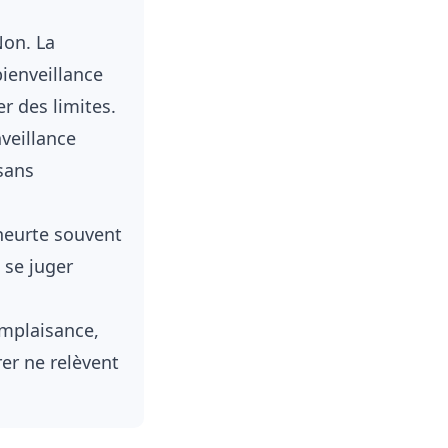
on. La
bienveillance
er des limites.
veillance
 sans
heurte souvent
t se juger
mplaisance,
rer ne relèvent