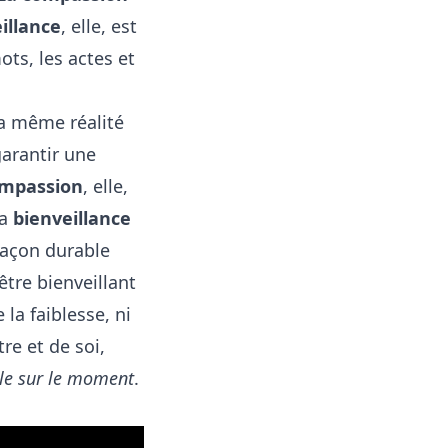
illance
, elle, est
ots, les actes et
la même réalité
garantir une
mpassion
, elle,
La
bienveillance
 façon durable
être bienveillant
 la faiblesse, ni
re et de soi,
le sur le moment
.