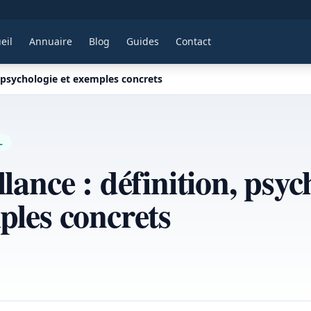
eil
Annuaire
Blog
Guides
Contact
n, psychologie et exemples concrets
L
llance : définition, psyc
ples concrets