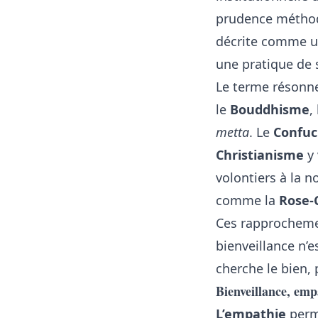
prudence méthodol
décrite comme un
une pratique de 
Le terme résonne
le
Bouddhisme
,
metta
. Le
Confuc
Christianisme
y 
volontiers à la n
comme la
Rose-
Ces rapprochemen
bienveillance n’e
cherche le bien, 
Bienveillance, emp
L’empathie
perme