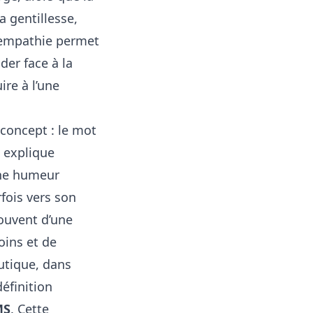
La gentillesse,
 L’empathie permet
der face à la
ire à l’une
 concept : le mot
e explique
’une humeur
rfois vers son
souvent d’une
oins et de
eutique, dans
définition
MS
. Cette