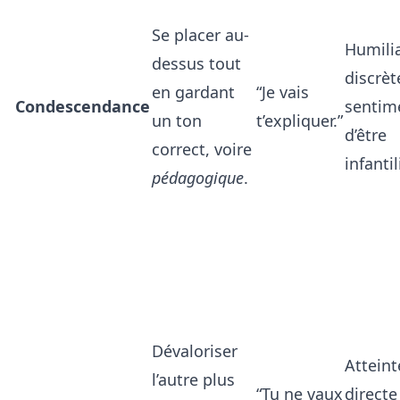
Se placer au-
Humili
dessus tout
discrèt
en gardant
“Je vais
Condescendance
sentim
un ton
t’expliquer.”
d’être
correct, voire
infantil
pédagogique
.
Dévaloriser
Atteint
l’autre plus
“Tu ne vaux
directe