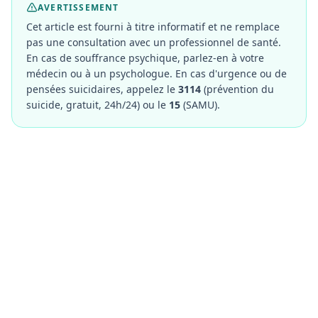
AVERTISSEMENT
Cet article est fourni à titre informatif et ne remplace
pas une consultation avec un professionnel de santé.
En cas de souffrance psychique, parlez-en à votre
médecin ou à un psychologue. En cas d'urgence ou de
pensées suicidaires, appelez le
3114
(prévention du
suicide, gratuit, 24h/24) ou le
15
(SAMU).
Vous etes psychologue ?
Rejoignez notre annuaire et developpez votre
visibilite aupres de milliers de patients qui
recherchent un professionnel qualifie.
Devenir partenaire