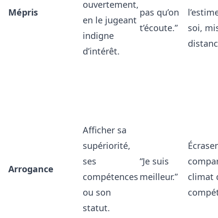
ouvertement,
Mépris
pas qu’on
l’estim
en le jugeant
t’écoute.”
soi, mi
indigne
distanc
d’intérêt.
Afficher sa
supériorité,
Écrase
ses
“Je suis
compar
Arrogance
compétences
meilleur.”
climat 
ou son
compét
statut.