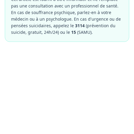
pas une consultation avec un professionnel de santé.
En cas de souffrance psychique, parlez-en à votre
médecin ou à un psychologue. En cas d'urgence ou de
pensées suicidaires, appelez le
3114
(prévention du
suicide, gratuit, 24h/24) ou le
15
(SAMU).
Vous etes psychologue ?
Rejoignez notre annuaire et developpez votre
visibilite aupres de milliers de patients qui
recherchent un professionnel qualifie.
Devenir partenaire