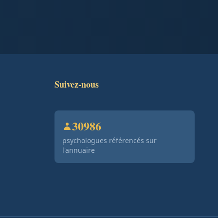
Suivez-nous
30986
psychologues référencés sur
l'annuaire