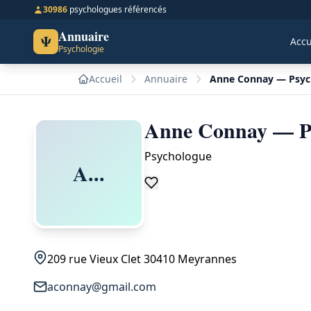
30986
psychologues référencés
Annuaire
Ψ
Accu
Psychologie
Accueil
Annuaire
Anne Connay — Psyc
Anne Connay — Ps
Psychologue
A...
209 rue Vieux Clet 30410 Meyrannes
aconnay@gmail.com