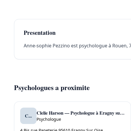
Presentation
Anne-sophie Pezzino est psychologue à Rouen, 760
Psychologues a proximite
Clelie Harson — Psychologue à Eragny sur Oise
C...
Psychologue
4 Bis rue Papeterie 95610 Eragny Sur Oise