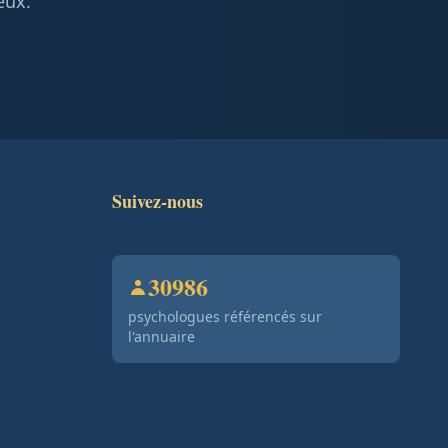
eux.
Suivez-nous
30986
psychologues référencés sur
l'annuaire