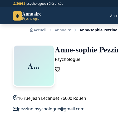
30986
psychologues référencés
Annuaire
Ψ
Accu
Psychologie
Accueil
Annuaire
Anne-sophie Pezzino
Anne-sophie Pezz
Psychologue
A...
16 rue Jean Lecanuet 76000 Rouen
pezzino.psychologue@gmail.com