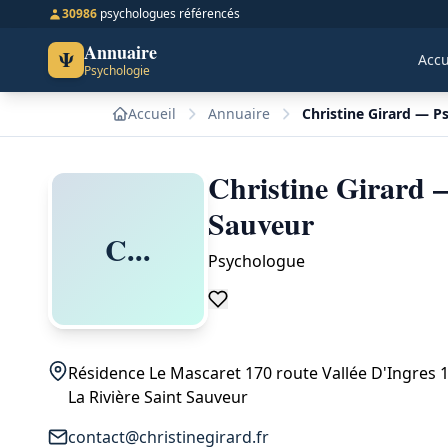
30986
psychologues référencés
Annuaire
Ψ
Accu
Psychologie
Accueil
Annuaire
Christine Girard — P
Christine Girard 
Sauveur
C...
Psychologue
Résidence Le Mascaret 170 route Vallée D'Ingres 
La Rivière Saint Sauveur
contact@christinegirard.fr