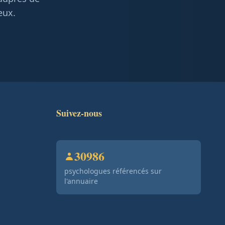
eux.
Suivez-nous
30986
psychologues référencés sur
l'annuaire