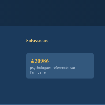
Suivez-nous
30986
psychologues référencés sur
l'annuaire