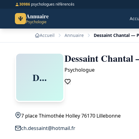
30986
psychologues référencés
Annuaire
Ψ
Accu
Psychologie
Accueil
Annuaire
Dessaint Chantal — 
Dessaint Chantal 
Psychologue
D...
7 place Thimothée Holley 76170 Lillebonne
ch.dessaint@hotmail.fr