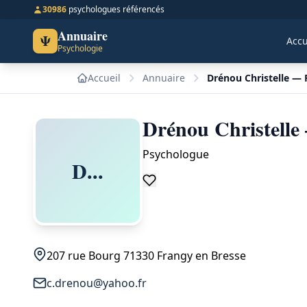
30986
psychologues référencés
Annuaire
Ψ
Accu
Psychologie
Accueil
Annuaire
Drénou Christelle — 
Drénou Christelle
Psychologue
D...
207 rue Bourg 71330 Frangy en Bresse
c.drenou@yahoo.fr