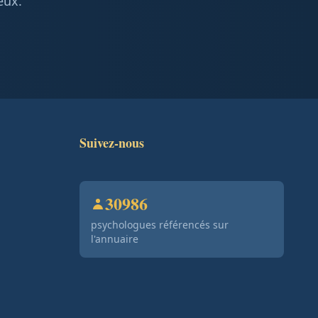
eux.
Suivez-nous
30986
psychologues référencés sur
l'annuaire