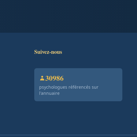
Suivez-nous
30986
psychologues référencés sur
l'annuaire