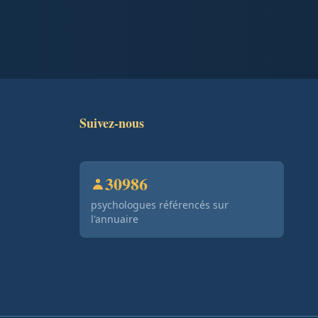
Suivez-nous
30986
psychologues référencés sur
l'annuaire