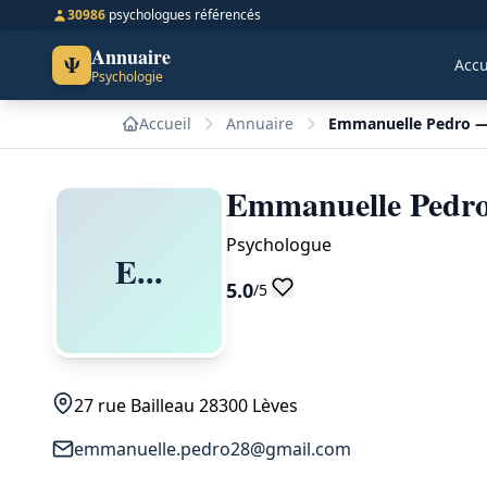
30986
psychologues référencés
Annuaire
Ψ
Accu
Psychologie
Accueil
Annuaire
Emmanuelle Pedro —
Emmanuelle Pedro
Psychologue
E...
5.0
/5
27 rue Bailleau 28300 Lèves
emmanuelle.pedro28@gmail.com