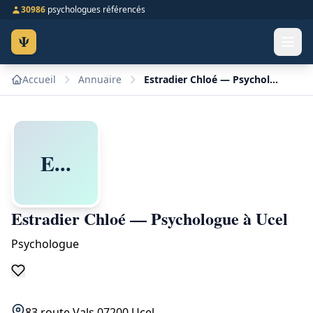
30986
psychologues référencés
Ψ
Accueil
Annuaire
Estradier Chloé — Psychologue à Ucel
E...
Estradier Chloé — Psychologue à Ucel
Psychologue
83 route Vals 07200 Ucel