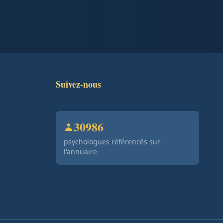
Suivez-nous
30986
psychologues référencés sur
l'annuaire