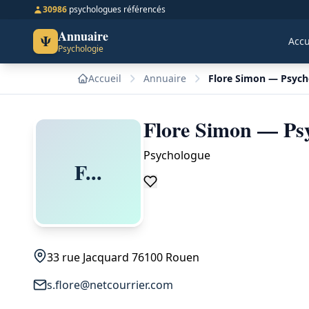
30986
psychologues référencés
Annuaire
Ψ
Accu
Psychologie
Accueil
Annuaire
Flore Simon — Psych
Flore Simon — Ps
Psychologue
F...
33 rue Jacquard 76100 Rouen
s.flore@netcourrier.com