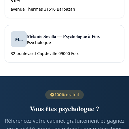
5.0
/5
avenue Thermes 31510 Barbazan
Mélanie Sevilla — Psychologue à Foix
M...
Psychologue
32 boulevard Capdeville 09000 Foix
100% gratuit
Vous êtes psychologue ?
Référencez votre cabinet gratuitement et gagnez
en visibilité auprès de patients qui recherchent