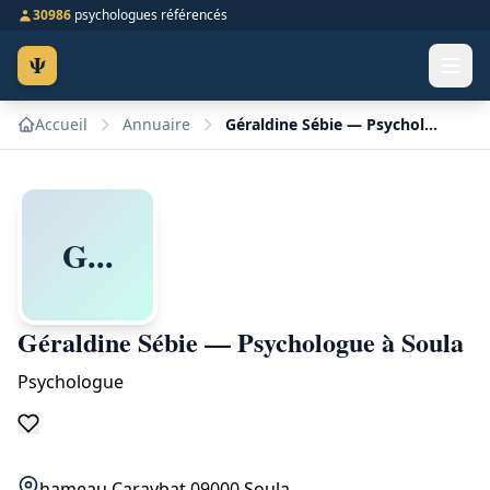
30986
psychologues référencés
Ψ
Accueil
Annuaire
Géraldine Sébie — Psychologue à Soula
G...
Géraldine Sébie — Psychologue à Soula
Psychologue
hameau Caraybat 09000 Soula