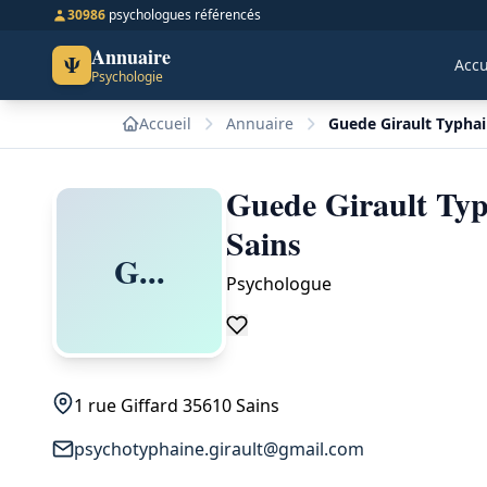
30986
psychologues référencés
Annuaire
Ψ
Accu
Psychologie
Accueil
Annuaire
Guede Girault Typhai
Guede Girault Typ
Sains
G...
Psychologue
1 rue Giffard 35610 Sains
psychotyphaine.girault@gmail.com