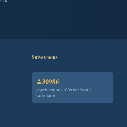
eux.
Suivez-nous
30986
psychologues référencés sur
l'annuaire