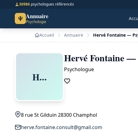
30986
psychologues référencés
Annuaire
Ψ
Accu
Psychologie
Accueil
Annuaire
Hervé Fontaine — P
Hervé Fontaine —
Psychologue
H...
8 rue St Gilduin 28300 Champhol
herve.fontaine.consult@gmail.com