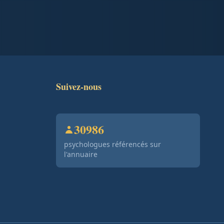
Suivez-nous
30986
psychologues référencés sur
l'annuaire