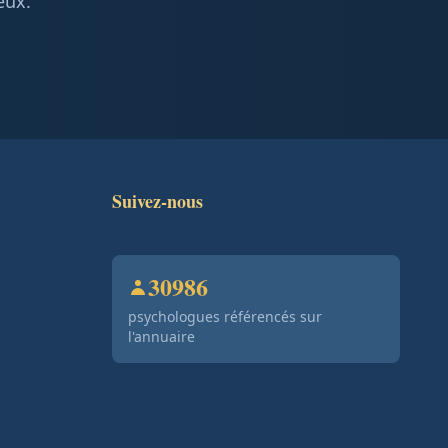
eux.
Suivez-nous
30986
psychologues référencés sur
l'annuaire