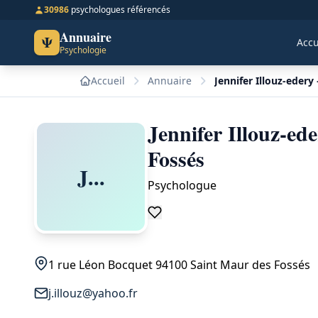
30986
psychologues référencés
Annuaire
Ψ
Accu
Psychologie
Accueil
Annuaire
Jennifer Illouz-eder
Jennifer Illouz-e
Fossés
J...
Psychologue
1 rue Léon Bocquet 94100 Saint Maur des Fossés
j.illouz@yahoo.fr