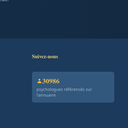
Suivez-nous
30986
psychologues référencés sur
l'annuaire