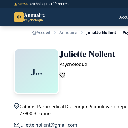
30986
psychologues référencés
Annuaire
Ψ
Accu
Psychologie
Accueil
Annuaire
Juliette Nollent — P
Juliette Nollent —
Psychologue
J...
Cabinet Paramédical Du Donjon 5 boulevard Répu
27800 Brionne
juliette.nollent@gmail.com