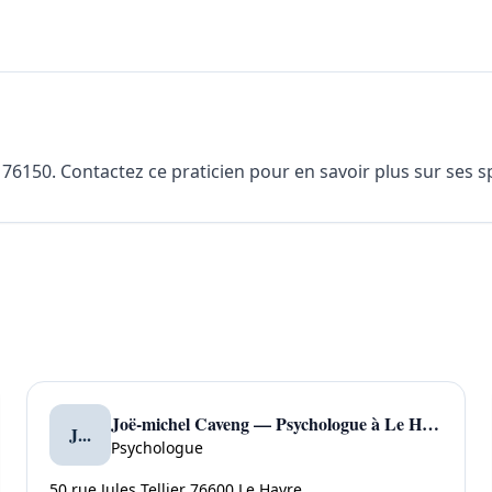
50. Contactez ce praticien pour en savoir plus sur ses spéc
Joë-michel Caveng — Psychologue à Le Havre
J...
Psychologue
50 rue Jules Tellier 76600 Le Havre