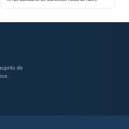
 auprès de
eux.