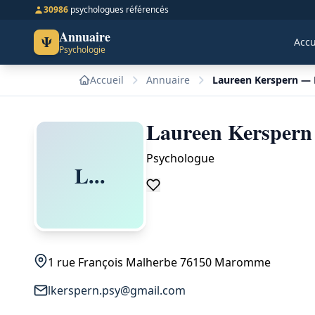
30986
psychologues référencés
Annuaire
Ψ
Accu
Psychologie
Accueil
Annuaire
Laureen Kerspern —
Laureen Kersper
Psychologue
L...
1 rue François Malherbe 76150 Maromme
lkerspern.psy@gmail.com