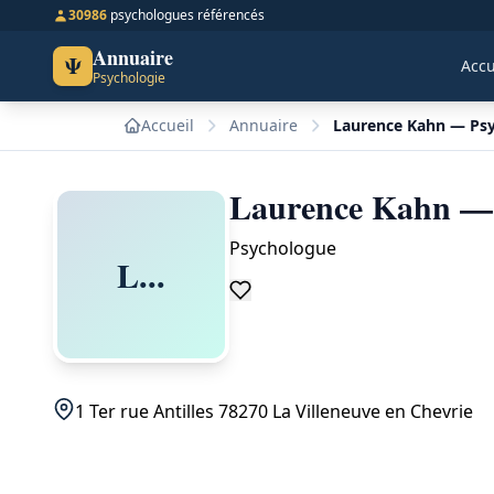
30986
psychologues référencés
Annuaire
Ψ
Accu
Psychologie
Accueil
Annuaire
Laurence Kahn — Psy
Laurence Kahn — P
Psychologue
L...
1 Ter rue Antilles 78270 La Villeneuve en Chevrie