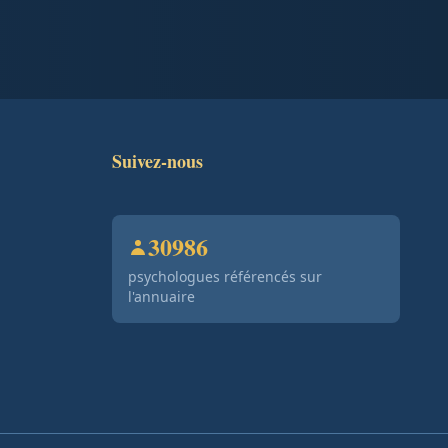
Suivez-nous
30986
psychologues référencés sur
l'annuaire