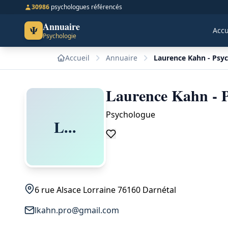
30986
psychologues référencés
Annuaire
Ψ
Accu
Psychologie
Accueil
Annuaire
Laurence Kahn - Psy
Laurence Kahn - P
Psychologue
L...
6 rue Alsace Lorraine 76160 Darnétal
lkahn.pro@gmail.com