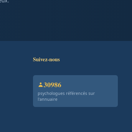
eux.
Suivez-nous
30986
psychologues référencés sur
l'annuaire