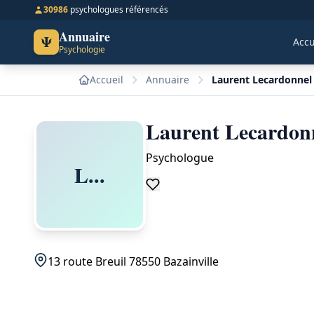
30986
psychologues référencés
Annuaire
Ψ
Accu
Psychologie
Accueil
Annuaire
Laurent Lecardonnel 
Laurent Lecardonn
Psychologue
L...
13 route Breuil 78550 Bazainville