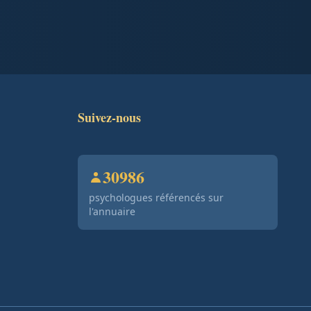
Suivez-nous
30986
psychologues référencés sur
l'annuaire