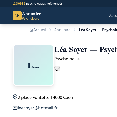
30986
psychologues référencés
Annuaire
Ψ
Accu
Psychologie
Accueil
Annuaire
Léa Soyer — Psychol
Léa Soyer — Psyc
Psychologue
L...
2 place Fontette 14000 Caen
leasoyer@hotmail.fr