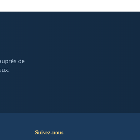
 auprès de
eux.
Suivez-nous