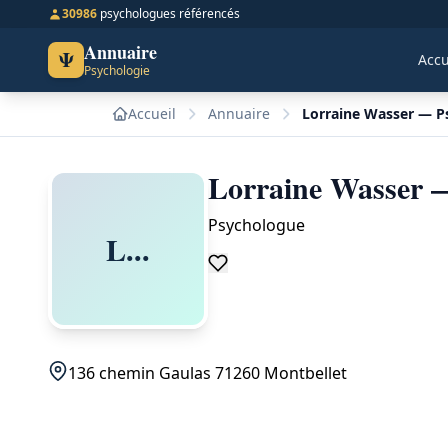
30986
psychologues référencés
Annuaire
Ψ
Accu
Psychologie
Accueil
Annuaire
Lorraine Wasser — P
Lorraine Wasser —
Psychologue
L...
136 chemin Gaulas 71260 Montbellet