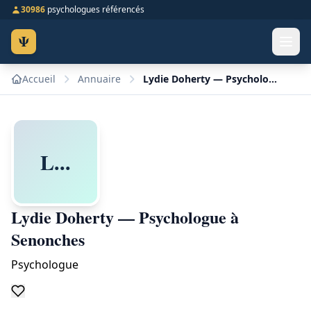
30986
psychologues référencés
Ψ
Accueil
Annuaire
Lydie Doherty — Psychologue à Senonches
L...
Lydie Doherty — Psychologue à
Senonches
Psychologue