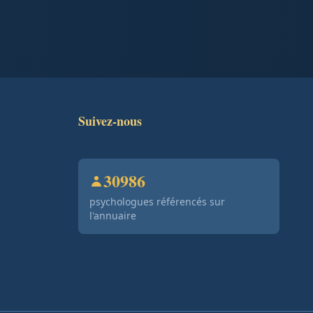
Suivez-nous
30986
psychologues référencés sur
l'annuaire