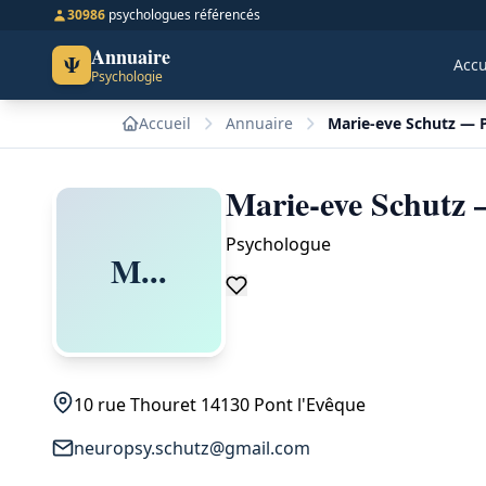
30986
psychologues référencés
Annuaire
Ψ
Accu
Psychologie
Accueil
Annuaire
Marie-eve Schutz — 
Marie-eve Schutz 
Psychologue
M...
10 rue Thouret 14130 Pont l'Evêque
neuropsy.schutz@gmail.com