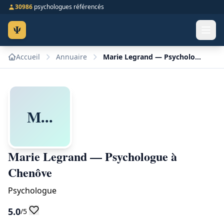
30986
psychologues référencés
Ψ
Accueil
Annuaire
Marie Legrand — Psychologue à Chenôve
M...
Marie Legrand — Psychologue à
Chenôve
Psychologue
5.0
/5