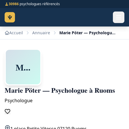
30986
psychologues référencés
Ψ
Accueil
Annuaire
Marie Pöter — Psychologue à Ruoms
M...
Marie Pöter — Psychologue à Ruoms
Psychologue
1 place Petite Vitesse 07120 Ruoms