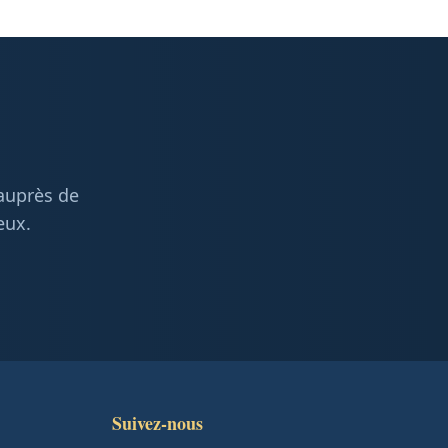
 auprès de
eux.
Suivez-nous