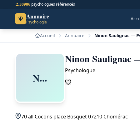
30986
psychologues référencés
Annuaire
Ψ
Accu
Psychologie
Accueil
Annuaire
Ninon Saulignac — 
Ninon Saulignac 
Psychologue
N...
70 all Cocons place Bosquet 07210 Chomérac