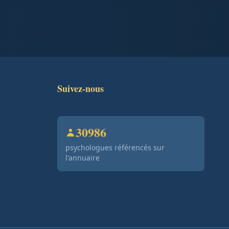
Suivez-nous
30986
psychologues référencés sur
l'annuaire