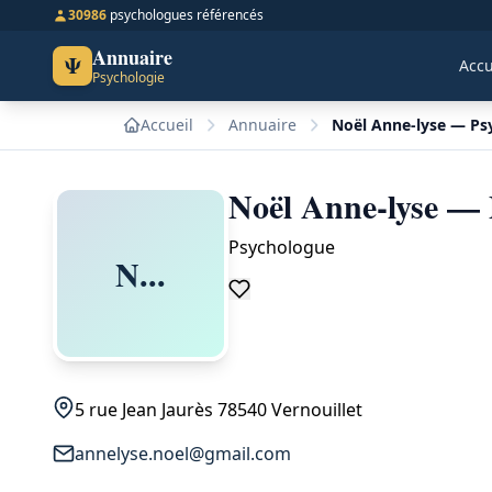
30986
psychologues référencés
Annuaire
Ψ
Accu
Psychologie
Accueil
Annuaire
Noël Anne-lyse — Psy
Noël Anne-lyse — 
Psychologue
N...
5 rue Jean Jaurès 78540 Vernouillet
annelyse.noel@gmail.com