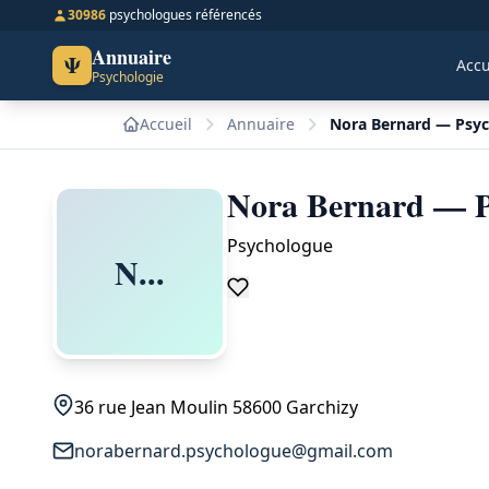
30986
psychologues référencés
Annuaire
Ψ
Accu
Psychologie
Accueil
Annuaire
Nora Bernard — Psyc
Nora Bernard — P
Psychologue
N...
36 rue Jean Moulin 58600 Garchizy
norabernard.psychologue@gmail.com