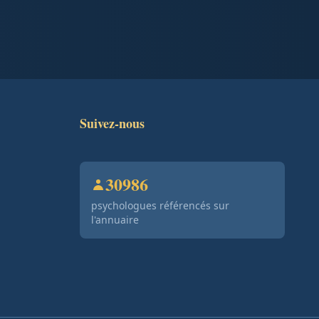
Suivez-nous
30986
psychologues référencés sur
l'annuaire