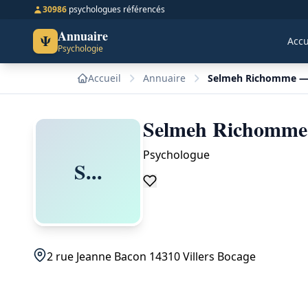
30986
psychologues référencés
Annuaire
Ψ
Accu
Psychologie
Accueil
Annuaire
Selmeh Richomme — P
Selmeh Richomme 
Psychologue
S...
2 rue Jeanne Bacon 14310 Villers Bocage