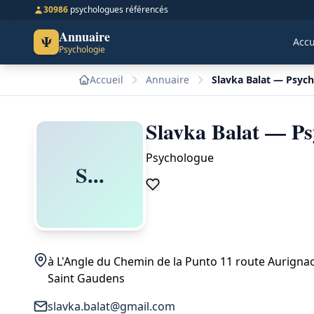
30986
psychologues référencés
Annuaire
Ψ
Accu
Psychologie
Accueil
Annuaire
Slavka Balat — Psyc
Slavka Balat — Ps
Psychologue
S...
à L'Angle du Chemin de la Punto 11 route Aurigna
Saint Gaudens
slavka.balat@gmail.com