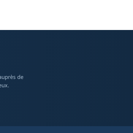
 auprès de
eux.