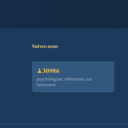
Suivez-nous
30986
psychologues référencés sur
l'annuaire