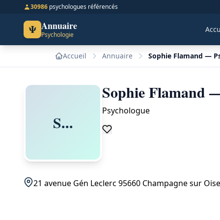
30986
psychologues référencés
Annuaire
Ψ
Accu
Psychologie
Accueil
Annuaire
Sophie Flamand — P
Sophie Flamand —
Psychologue
S...
21 avenue Gén Leclerc 95660 Champagne sur Ois