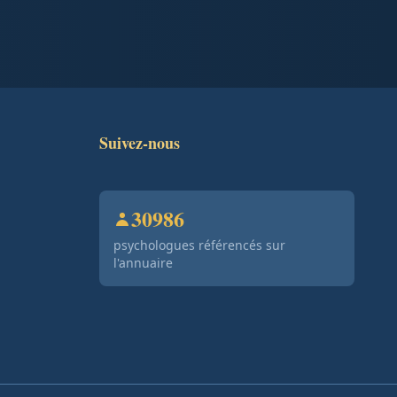
Suivez-nous
30986
psychologues référencés sur
l'annuaire