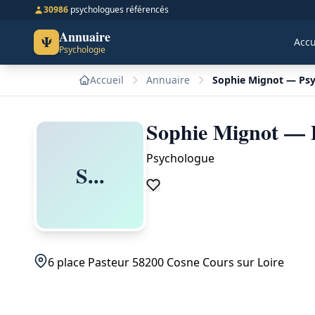
30986
psychologues référencés
Annuaire
Ψ
Accu
Psychologie
Accueil
Annuaire
Sophie Mignot — Psy
Sophie Mignot — P
Psychologue
S...
6 place Pasteur 58200 Cosne Cours sur Loire