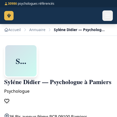
30986
psychologues référencés
Ψ
Accueil
Annuaire
Syléne Didier — Psychologue à Pamiers
S...
Syléne Didier — Psychologue à Pamiers
Psychologue
36 Bis avenue 9ème RCP 09100 Pamiers