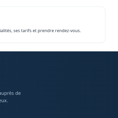
lités, ses tarifs et prendre rendez-vous.
 auprès de
eux.