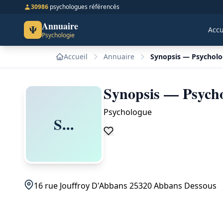
30986
psychologues référencés
Annuaire
Ψ
Accu
Psychologie
Accueil
Annuaire
Synopsis — Psychol
Synopsis — Psych
Psychologue
S...
16 rue Jouffroy D'Abbans 25320 Abbans Dessous