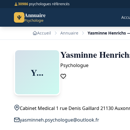
30986
psychologues référencés
Annuaire
Ψ
Accu
Psychologie
Accueil
Annuaire
Yasminne Henrichs 
Yasminne Henrich
Psychologue
Y...
Cabinet Medical 1 rue Denis Gaillard 21130 Auxon
yasminneh.psychologue@outlook.fr