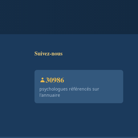
Suivez-nous
30986
psychologues référencés sur
l'annuaire