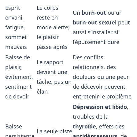
Esprit
Le corps
Un
burn-out
ou un
envahi,
reste en
burn-out sexuel
peut
fatigue,
mode alerte;
aussi s’installer si
sommeil
le plaisir
l’épuisement dure
mauvais
passe après
Baisse de
Des conflits
Le rapport
plaisir,
relationnels, des
devient une
évitement,
douleurs ou une peur
tâche, pas un
sentiment
de décevoir peuvent
élan
de devoir
entretenir le problème
Dépression et libido
,
troubles de la
Baisse
thyroïde
, effets des
La seule piste
persistante,
antidépresseurs
, de