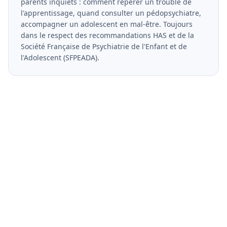
parents inquiets : comment repérer un trouble de
l'apprentissage, quand consulter un pédopsychiatre,
accompagner un adolescent en mal-être. Toujours
dans le respect des recommandations HAS et de la
Société Française de Psychiatrie de l'Enfant et de
l'Adolescent (SFPEADA).
Vous etes psychologue ?
Rejoignez notre annuaire et developpez votre
visibilite aupres de milliers de patients qui
recherchent un professionnel qualifie.
Devenir partenaire