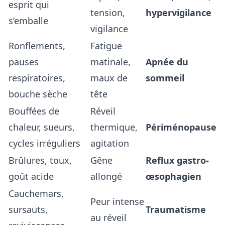
esprit qui
tension,
hypervigilance
s’emballe
vigilance
Ronflements,
Fatigue
pauses
matinale,
Apnée du
respiratoires,
maux de
sommeil
bouche sèche
tête
Bouffées de
Réveil
chaleur, sueurs,
thermique,
Périménopause
cycles irréguliers
agitation
Brûlures, toux,
Gêne
Reflux gastro-
goût acide
allongé
œsophagien
Cauchemars,
Peur intense
sursauts,
Traumatisme
au réveil