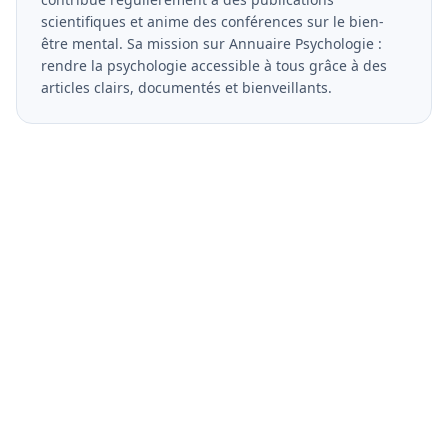
scientifiques et anime des conférences sur le bien-
être mental. Sa mission sur Annuaire Psychologie :
rendre la psychologie accessible à tous grâce à des
articles clairs, documentés et bienveillants.
Vous etes psychologue ?
Rejoignez notre annuaire et developpez votre
visibilite aupres de milliers de patients qui
recherchent un professionnel qualifie.
Devenir partenaire