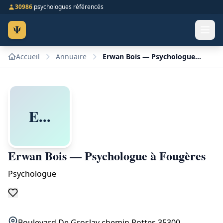
30986
psychologues référencés
Ψ
Accueil
Annuaire
Erwan Bois — Psychologue à Fougères
E...
Erwan Bois — Psychologue à Fougères
Psychologue
Boulevard De Groslay chemin Rottes 35300