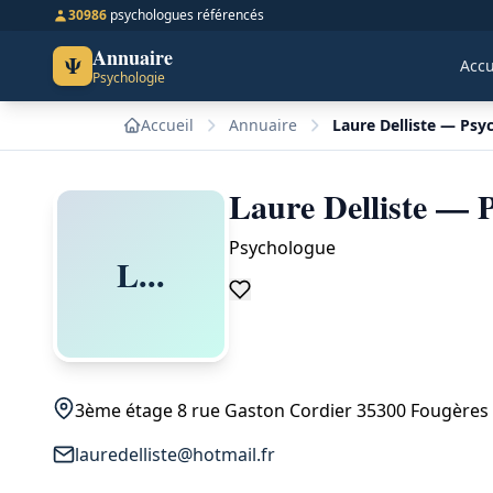
30986
psychologues référencés
Annuaire
Ψ
Accu
Psychologie
Accueil
Annuaire
Laure Delliste — Psy
Laure Delliste — 
Psychologue
L...
3ème étage 8 rue Gaston Cordier 35300 Fougères
lauredelliste@hotmail.fr