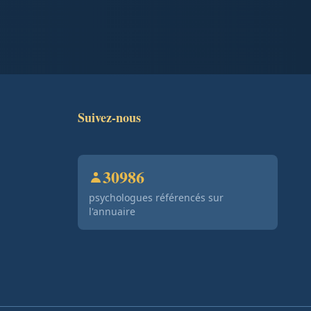
Suivez-nous
30986
psychologues référencés sur
l'annuaire