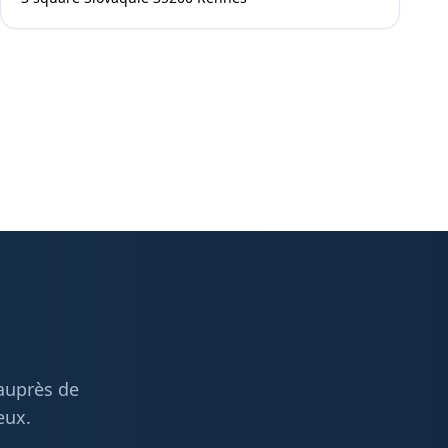
 auprès de
eux.