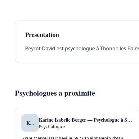
Presentation
Peyrot David est psychologue à Thonon les Bains,
Psychologues a proximite
Karine Isabelle Berger — Psychologue à Saint Benin D'azy
K...
Psychologue
5 rue Marcel Darcheville 58270 Saint Benin d'Azy