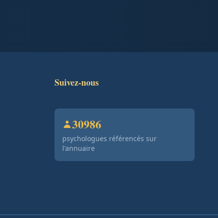
Suivez-nous
30986
psychologues référencés sur
l'annuaire