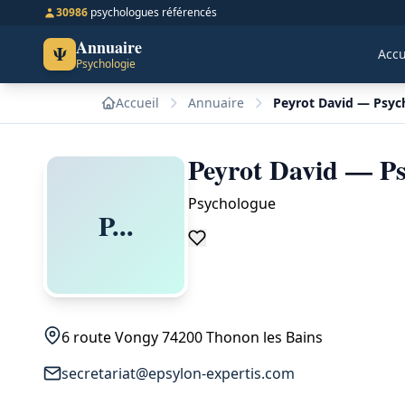
30986
psychologues référencés
Annuaire
Ψ
Accu
Psychologie
Accueil
Annuaire
Peyrot David — Psyc
Peyrot David — Ps
Psychologue
P...
6 route Vongy 74200 Thonon les Bains
secretariat@epsylon-expertis.com