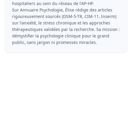
hospitaliers au sein du réseau de l'AP-HP.
Sur Annuaire Psychologie, Élise rédige des articles
rigoureusement sourcés (DSM-5-TR, CIM-11, Inserm)
sur l'anxiété, le stress chronique et les approches
thérapeutiques validées par la recherche. Sa mission :
démystifier la psychologie clinique pour le grand
public, sans jargon ni promesses miracles.
Vous etes psychologue ?
Rejoignez notre annuaire et developpez votre
visibilite aupres de milliers de patients qui
recherchent un professionnel qualifie.
Devenir partenaire