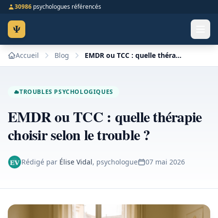
30986
psychologues référencés
Ψ
Accueil
Blog
EMDR ou TCC : quelle thérapie choisir selon le trouble ?
TROUBLES PSYCHOLOGIQUES
EMDR ou TCC : quelle thérapie
choisir selon le trouble ?
Rédigé par
Élise Vidal
, psychologue
07 mai 2026