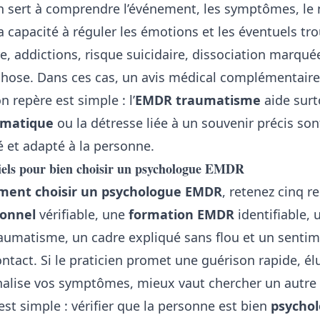
n sert à comprendre l’événement, les symptômes, le 
la capacité à réguler les émotions et les éventuels tro
, addictions, risque suicidaire, dissociation marqué
chose. Dans ces cas, un avis médical complémentaire
n repère est simple : l’
EMDR traumatisme
aide surt
umatique
ou la détresse liée à un souvenir précis son
é et adapté à la personne.
tiels pour bien choisir un psychologue EMDR
ent choisir un psychologue EMDR
, retenez cinq r
ionnel
vérifiable, une
formation EMDR
identifiable, 
aumatisme, un cadre expliqué sans flou et un sentim
ntact. Si le praticien promet une guérison rapide, él
alise vos symptômes, mieux vaut chercher un autre i
 est simple : vérifier que la personne est bien
psychol