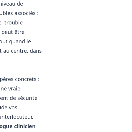
niveau de
ubles associés :
e, trouble
 peut être
out quand le
t au centre, dans
epères concrets :
une vraie
ent de sécurité
ude vos
nterlocuteur.
ogue clinicien