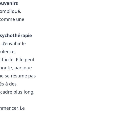
ouvenirs
compliqué.
comme une
sychothérapie
 d’envahir le
iolence,
ficile. Elle peut
 honte, panique
ne se résume pas
és à des
cadre plus long,
ommencer. Le