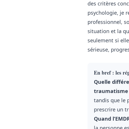
des critères conc
psychologie, je 
professionnel, s
situation et la 
seulement si ell
sérieuse, progres
En bref : les r
Quelle diffé
traumatisme
tandis que le 
prescrire un t
Quand l’EMDR 
la personne es