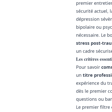
premier entretie
sécurité actuel, 
dépression sévère
bipolaire ou psy
nécessaire. Le bo
stress post-tra
un cadre sécuris
Les critères essen
Pour savoir
comm
un
titre profess
expérience du tr
dès le premier co
questions ou ban
Le premier filtre