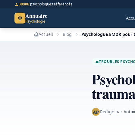
30986
psychologues référencés
Annuaire
Ψ
Accu
Psychologie
Accueil
Blog
Psychologue EMDR pour t
TROUBLES PSYCH
Psycho
traumat
Rédigé par
Antoi