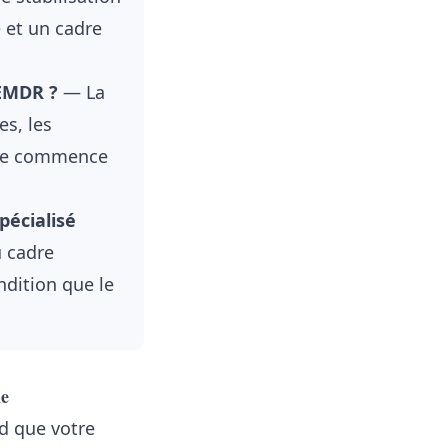
 et un cadre
EMDR ?
— La
es, les
r ne commence
pécialisé
u cadre
dition que le
me
d que votre