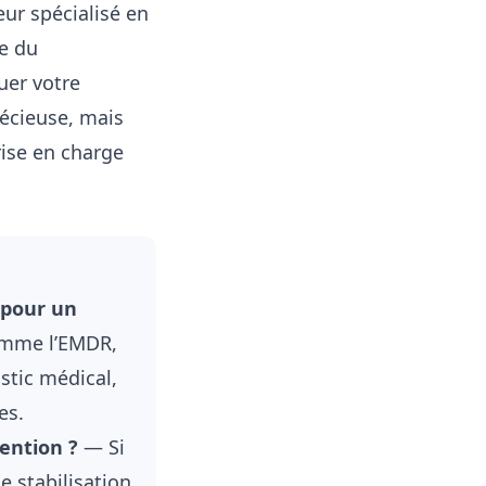
eur spécialisé en
le du
uer votre
récieuse, mais
rise en charge
 pour un
omme l’EMDR,
stic médical,
es.
ention ?
— Si
e stabilisation