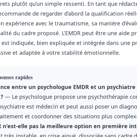
rets plutôt qu’un simple ressenti. En tant que rédact
recommande de regarder d’abord la qualification réel
on expérience avec le traumatisme, sa manière d’éval
qualité du cadre proposé. L’EMDR peut être une aide p
e est indiquée, bien expliquée et intégrée dans une p
sive et adaptée à votre stabilité émotionnelle.
éponses rapides
rence entre un psychologue EMDR et un psychiatre
 ?
— Le psychologue propose une psychothérapie c
psychiatre est médecin et peut aussi poser un diagno
raitement et coordonner des situations plus complex
n’est-elle pas la meilleure option en première int
t très instable, en crise aiguë, dissociée sans cadre d