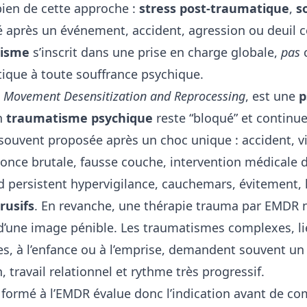
 bien de cette approche :
stress post-traumatique
,
s
té après un événement, accident, agression ou deuil 
isme
s’inscrit dans une prise en charge globale,
pas
ique à toute souffrance psychique.
 Movement Desensitization and Reprocessing
, est une
p
n
traumatisme psychique
reste “bloqué” et continue
t souvent proposée après un choc unique : accident, v
nce brutale, fausse couche, intervention médicale dif
d persistent hypervigilance, cauchemars, évitement,
rusifs
. En revanche, une thérapie trauma par EMDR 
d’une image pénible. Les traumatismes complexes, li
es, à l’enfance ou à l’emprise, demandent souvent un 
n, travail relationnel et rythme très progressif.
formé à l’EMDR évalue donc l’indication avant de c