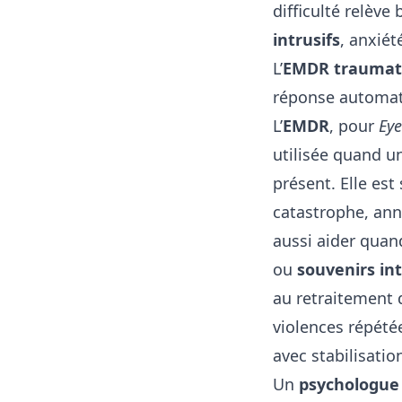
difficulté relève
intrusifs
, anxié
L’
EMDR traumat
réponse automat
L’
EMDR
, pour
Eye
utilisée quand u
présent. Elle es
catastrophe, anno
aussi aider quan
ou
souvenirs int
au retraitement 
violences répété
avec stabilisatio
Un
psychologue