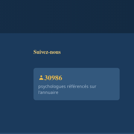
Suivez-nous
30986
psychologues référencés sur
l'annuaire