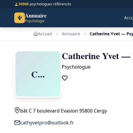
30986
psychologues référencés
Annuaire
Ψ
Accu
Psychologie
Accueil
Annuaire
Catherine Yvet — Ps
Catherine Yvet — 
Psychologue
C...
bât C 7 boulevard Evasion 95800 Cergy
cathyvetpro@outlook.fr