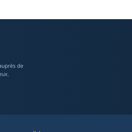
 auprès de
eux.