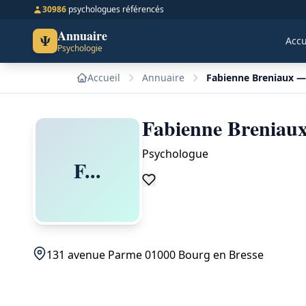
30986
psychologues référencés
Annuaire
Ψ
Accu
Psychologie
Accueil
Annuaire
Fabienne Breniaux —
Fabienne Breniaux
Psychologue
F...
131 avenue Parme 01000 Bourg en Bresse