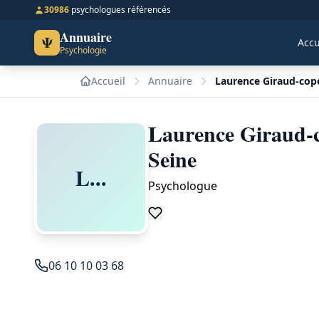
30986
psychologues référencés
Annuaire
Ψ
Accu
Psychologie
Accueil
Annuaire
Laurence Giraud-cope
Laurence Giraud-c
Seine
L...
Psychologue
06 10 10 03 68