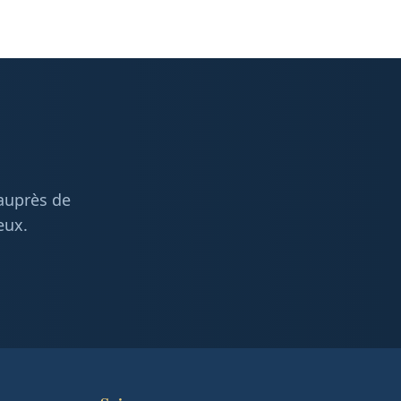
 auprès de
eux.